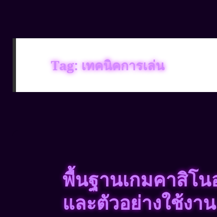
Tag:
เทคนิคการเล่น
พื้นฐานเกมคาสิโนอ
และตัวอย่างใช้งาน