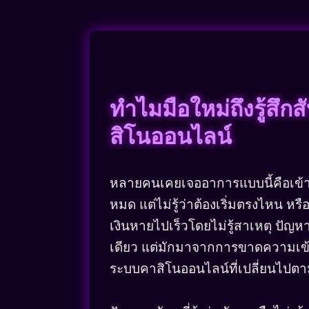
ทำไมมือใหม่ถึงรู้สึ
สิโนออนไลน์
หลายคนเคยเจออาการแบบนี้คือเข้า
หมด แต่ไม่รู้ว่าต้องเริ่มตรงไหน หรือพ
เงินหายไปเร็วโดยไม่รู้สาเหตุ ปัญหา
เดียว แต่มักมาจากการขาดความเข
ระบบคาสิโนออนไลน์ที่เปลี่ยนไปต