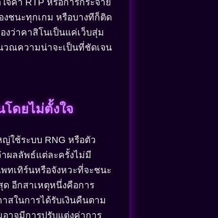
เข้าใจค่า RTP หรือการกระจาย
้องชนะทุกเกม หรือบางทีก็ติด
งว่าคาสิโนเป็นแค่เว็บสุ่ม
ำนวณความน่าจะเป็นที่ชัดเจน
งินโดยไม่ตั้งใจ
นใหญ่ใช้ระบบ RNG หรือตัว
าผลลัพธ์แต่ละครั้งไม่มี
ทเทิร์นหรือจังหวะที่จะชนะ
สุด อีกสาเหตุหนึ่งคือการ
อกาสในการได้รับเงินคืนตาม
มอาจมีการปรับแต่งค่าการ