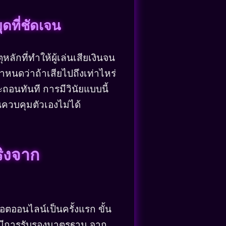
ดที่ชัดเจน
ลักที่ทำให้ผู้เล่นเสียเงินจน
หนดว่าถ้าเสียไปถึงเท่าไหร่
ะถอนทันที การมีวินัยแบบนี้
ควบคุมตัวเองไม่ได้
ริงจาก
ตออนไลน์เป็นครั้งแรก ขั้น
ะมีการรับรองมาตรฐาน จาก