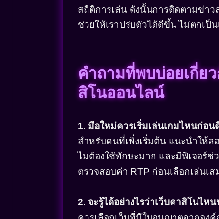
สถิติการเล่น ดังนั้นการติดตามข่าวส
ช่วยให้เราปรับตัวได้ดีขึ้น ไม่ตกเป็
คำถามที่พบบ่อยเกี่ย
สิโนออนไลน์
1. มือใหม่ควรเริ่มเล่นเกมไหนก่อนด
สำหรับคนที่เพิ่งเริ่มต้น แนะนำให
ไม่ต้องใช้ทักษะมาก และมีฟีเจอร์ช่
ตรวจสอบค่า RTP ก่อนเลือกเล่นเส
2. จะรู้ได้อย่างไรว่าเว็บคาสิโนไห
ควรเลือกเว็บที่มีใบอนุญาตจากองค์