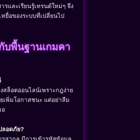
ารและเรียนรู้เทรนด์ใหม่ๆ จึง
นเหยื่อของระบบที่เปลี่ยนไป
วกับพื้นฐานเกมคา
ี
้ลองสล็อตออนไลน์เพราะกฎง่าย
วยเพิ่มโอกาสชนะ แต่อย่าลืม
มอ
นปลอดภัย?
กรสากล มีการเข้ารหัสข้อมูล