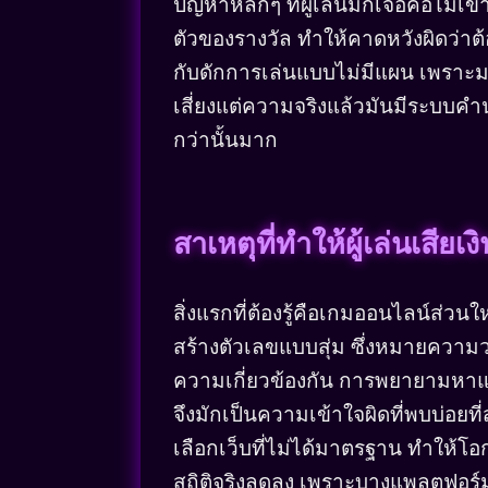
ปัญหาหลักๆ ที่ผู้เล่นมักเจอคือไม่
ตัวของรางวัล ทำให้คาดหวังผิดว่าต
กับดักการเล่นแบบไม่มีแผน เพราะมอ
เสี่ยงแต่ความจริงแล้วมันมีระบบค
กว่านั้นมาก
สาเหตุที่ทำให้ผู้เล่นเสียเ
สิ่งแรกที่ต้องรู้คือเกมออนไลน์ส่ว
สร้างตัวเลขแบบสุ่ม ซึ่งหมายความว่
ความเกี่ยวข้องกัน การพยายามหาแพ
จึงมักเป็นความเข้าใจผิดที่พบบ่อยที่
เลือกเว็บที่ไม่ได้มาตรฐาน ทำให้โ
สถิติจริงลดลง เพราะบางแพลตฟอร์