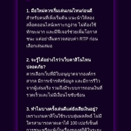
1. มือใหม่ควรเริ่มเล่นเกมไหนก่อนดี
สำหรับคนที่เพิ่งเริ่มต้น แนะนำให้ลอง
สล็อตออนไลน์เพราะกฎง่าย ไม่ต้องใช้
ทักษะมาก และมีฟีเจอร์ช่วยเพิ่มโอกาส
ชนะ แต่อย่าลืมตรวจสอบค่า RTP ก่อน
เลือกเล่นเสมอ
2. จะรู้ได้อย่างไรว่าเว็บคาสิโนไหน
ปลอดภัย?
ควรเลือกเว็บที่มีใบอนุญาตจากองค์กร
สากล มีการเข้ารหัสข้อมูล และมีการรีวิว
จากผู้เล่นจริง รวมถึงมีระบบการถอนเงินที่
รวดเร็วและไม่มีเงื่อนไขซับซ้อน
3. ทำไมบางครั้งเล่นดีแต่ยังเสียเงินอยู่?
เพราะเกมคาสิโนใช้ระบบสุ่มผลลัพธ์ ไม่มี
ใครสามารถคาดเดาได้ 100 เปอร์เซ็นต์
การชนะหรือแพ้เป็นเรื่องของสถิติในระยะ