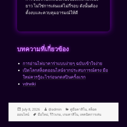
ยาว ไม่ใช่การเล่นแค่ไม่กี่รอบ ดังนั้นต้อง
ตั้งงบและควบคุมอารมณ์ให้ดี
บทความที่เกี่ยวข้อง
การอ่านไพ่บาคาร่าแบบง่ายๆ ฉบับเข้าใจง่าย
เปิดโลกสล็อตออนไลน์จากประสบการณ์ตรง มือ
ใหม่ควรรู้อะไรก่อนกดสปินครั้งแรก
vdrwiki
Posted
Author
Categories
July 8, 2026
@admin
คู่มือคาสิโน
,
สล็อต
on
Tags
ออนไลน์
มือใหม่
,
รีวิวเกม
,
เกมคาสิโน
,
เทคนิคการเล่น