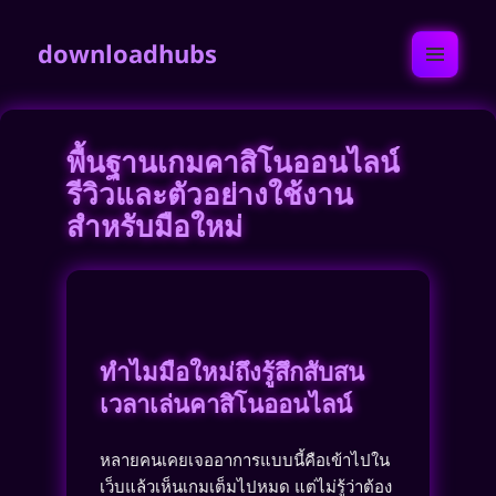
downloadhubs
MENU
AND
WIDGETS
พื้นฐานเกมคาสิโนออนไลน์
รีวิวและตัวอย่างใช้งาน
สำหรับมือใหม่
ทำไมมือใหม่ถึงรู้สึกสับสน
เวลาเล่นคาสิโนออนไลน์
หลายคนเคยเจออาการแบบนี้คือเข้าไปใน
เว็บแล้วเห็นเกมเต็มไปหมด แต่ไม่รู้ว่าต้อง