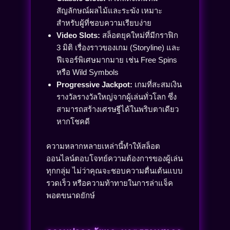
สัญลักษณ์ผลไม้และระฆัง เหมาะ
สำหรับผู้ที่ชอบความเรียบง่าย
Video Slots:
สล็อตยุคใหม่ที่มีกราฟิก
3 มิติ เรื่องราวของเกม (Storyline) และ
ฟีเจอร์พิเศษมากมาย เช่น Free Spins
หรือ Wild Symbols
Progressive Jackpot:
เกมที่สะสมเงิน
รางวัลรางวัลใหญ่จากผู้เล่นทั่วโลก ซึ่ง
สามารถสร้างเศรษฐีได้ในพริบตาเดียว
หากโชคดี
ความหลากหลายเหล่านี้ทำให้สล็อต
ออนไลน์ตอบโจทย์ความต้องการของผู้เล่น
ทุกกลุ่ม ไม่ว่าคุณจะชอบความตื่นเต้นแบบ
รวดเร็ว หรือความท้าทายในการล่าแจ็ค
พอตขนาดยักษ์