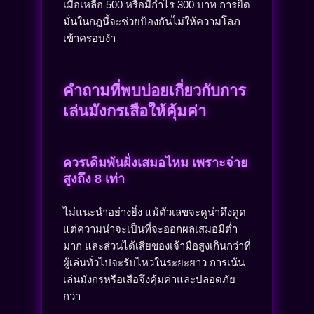
เมื่อเหลือ 500 หรือมีกำไร 300 บาท การยึด
มั่นในกฎนี้จะช่วยป้องกันไม่ให้ความโลภ
เข้าครอบงำ
คำถามที่พบบ่อยเกี่ยวกับการ
เล่นมังกรเสือให้คุ้มค่า
ควรเดิมพันฝั่งเสมอไหม เพราะจ่าย
สูงถึง 8 เท่า
ไม่แนะนำอย่างยิ่ง แม้ตัวเลขจะดูน่าดึงดูด
แต่ความน่าจะเป็นที่จะออกผลเสมอมีต่ำ
มาก และส่วนได้เสียของเจ้ามือสูงเกินกว่าที่
ผู้เล่นทั่วไปจะรับไหวในระยะยาว การเน้น
เล่นมังกรหรือเสือจึงคุ้มค่าและปลอดภัย
กว่า