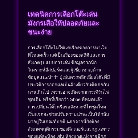
เทคนิคการเลือกโต๊ะเล่น
มังกรเสือให้ปลอดภัยและ
ชนะง่าย
การเลือกโต๊ะไม่ใช่แค่เรื่องของการหาเว็บ
ที่โหลดเร็ว แต่เป็นเรื่องของสถิติและการ
สังเกตรูปแบบการเล่น ข้อมูลจากนัก
วิเคราะห์อีสปอร์ตและผู้เชี่ยวชาญด้าน
ข้อมูลแนะนำว่า ผู้เล่นควรหลีกเลี่ยงโต๊ะที่มี
ประวัติการออกผลเป็นฝั่งเดียวกันติดต่อกัน
นานเกินไป เพราะอาจเกิดจากการเทิร์นไพ่
ชุดเดิม หรือที่เรียกว่า Shoe ที่หมดแล้ว
การเปลี่ยนโต๊ะหรือรอจังหวะที่ไพ่ชุดใหม่
เริ่มแจกจะช่วยปรับความน่าจะเป็นให้กลับ
มาอยู่ในเกณฑ์ปกติ นอกจากนี้ยังต้อง
สังเกตพฤติกรรมของดีลเลอร์และกฎเฉพาะ
ของแต่ละห้อง เช่น ห้องบางแห่งอาจมีกฎ