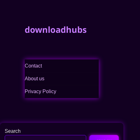
downloadhubs
Contact
About us
Privacy Policy
Search