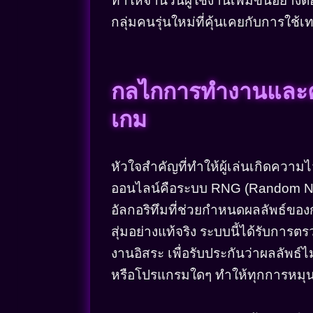
ทำให้จำนวนผู้ใช้งานเพิ่มขึ้นอย่างต
กลุ่มคนรุ่นใหม่ที่คุ้นเคยกับการใช้
กลไกการทำงานและค
เกม
หัวใจสำคัญที่ทำให้ผู้เล่นเกิดควา
ออนไลน์คือระบบ RNG (Random Num
อัลกอริทึมที่ช่วยกำหนดผลลัพธ์ของ
สุ่มอย่างแท้จริง ระบบนี้ได้รับกา
งานอิสระ เพื่อรับประกันว่าผลลัพธ์ไ
หรือโปรแกรมใดๆ ทำให้ทุกการหมุน