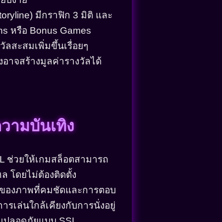
toryline) มีกราฟิก 3 มิติ และ
ins หรือ Bonus Games
วัลสะสมเพิ่มขึ้นเรื่อยๆ
่งอาจสร้างมูลค่ารางวัลได้
ความบันเทิง
 ช่วยให้เกมสล็อตสามารถ
 โดยไม่ต้องติดตั้ง
ยดของภาพที่คมชัดและการตอบ
รเล่นใกล้เคียงกับการนั่งอยู่
ามปลอดภัยแบบ SSL