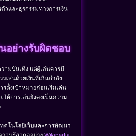
วนตัวและธุรกรรมทางการเงิน
์
่นอย่างรับผิดชอบ
วามบันเทิง แต่ผู้เล่นควรมี
ล่นด้วยเงินที่เกินกำลัง
รตั้งเป้าหมายก่อนเริ่มเล่น
่วยให้การเล่นยังคงเป็นความ
จ
กับเทคโนโลยีเว็บและการพัฒนา
ความรู้สากลอย่าง
Wikipedia