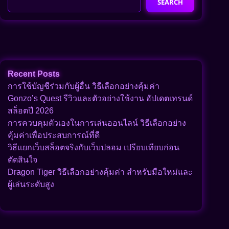
SEARCH
Recent Posts
การใช้บัญชีร่วมกับผู้อื่น วิธีเลือกอย่างคุ้มค่า
Gonzo’s Quest รีวิวและตัวอย่างใช้งาน อัปเดตเทรนด์
สล็อตปี 2026
การควบคุมตัวเองในการเล่นออนไลน์ วิธีเลือกอย่าง
คุ้มค่าเพื่อประสบการณ์ที่ดี
วิธีแยกเว็บสล็อตจริงกับเว็บปลอม เปรียบเทียบก่อน
ตัดสินใจ
Dragon Tiger วิธีเลือกอย่างคุ้มค่า สำหรับมือใหม่และ
ผู้เล่นระดับสูง