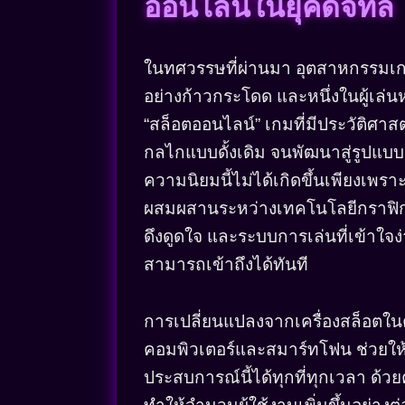
ออนไลน์ในยุคดิจิทัล
ในทศวรรษที่ผ่านมา อุตสาหกรรมเก
อย่างก้าวกระโดด และหนึ่งในผู้เล่นหล
“สล็อตออนไลน์” เกมที่มีประวัติศาสต
กลไกแบบดั้งเดิม จนพัฒนาสู่รูปแบบดิ
ความนิยมนี้ไม่ได้เกิดขึ้นเพียงเพ
ผสมผสานระหว่างเทคโนโลยีกราฟิกที
ดึงดูดใจ และระบบการเล่นที่เข้าใจง่
สามารถเข้าถึงได้ทันที
การเปลี่ยนแปลงจากเครื่องสล็อตในค
คอมพิวเตอร์และสมาร์ทโฟน ช่วยให้
ประสบการณ์นี้ได้ทุกที่ทุกเวลา ด้ว