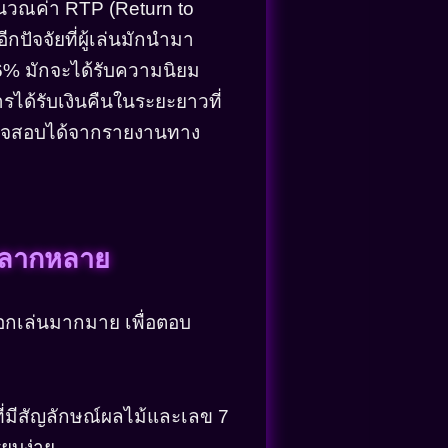
วณค่า RTP (Return to
ีกปัจจัยที่ผู้เล่นมักนำมา
96% มักจะได้รับความนิยม
ด้รับเงินคืนในระยะยาวที่
ถตรวจสอบได้จากรายงานทาง
หลากหลาย
ือกเล่นมากมาย เพื่อตอบ
่มีสัญลักษณ์ผลไม้และเลข 7
ียบง่าย