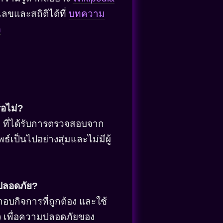
เลขและสถิติได้ที่
บทความ
n
ือไม่?
 ที่ได้รับการตรวจสอบจาก
ธ์เป็นไปอย่างสุ่มและไม่มีผู้
้ปลอดภัย?
อบกิจการที่ถูกต้อง และใช้
) เพื่อความปลอดภัยของ