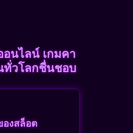
ตออนไลน์ เกมคา
่นทั่วโลกชื่นชอบ
้นของสล็อต