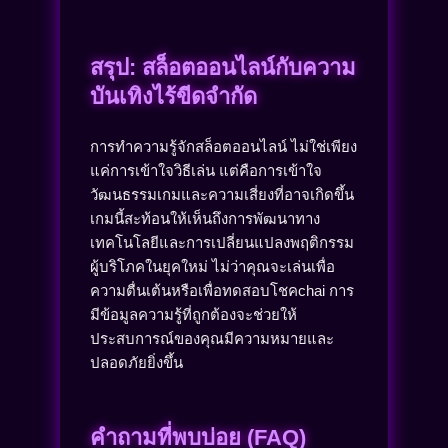
สรุป: สล็อตออนไลน์กับความ
บันเทิงไร้ขีดจำกัด
การทำความรู้จักสล็อตออนไลน์ ไม่ใช่เพียง
แค่การเข้าใจวิธีเล่น แต่คือการเข้าใจ
วัฒนธรรมเกมและความเสี่ยงที่อาจเกิดขึ้น
เกมนี้สะท้อนให้เห็นถึงการพัฒนาทาง
เทคโนโลยีและการเปลี่ยนแปลงพฤติกรรม
ผู้บริโภคในยุคใหม่ ไม่ว่าคุณจะเล่นเพื่อ
ความตื่นเต้นหรือเพื่อทดสอบโชคchai การ
มีข้อมูลความรู้ที่ถูกต้องจะช่วยให้
ประสบการณ์ของคุณมีความหมายและ
ปลอดภัยยิ่งขึ้น
คำถามที่พบบ่อย (FAQ)