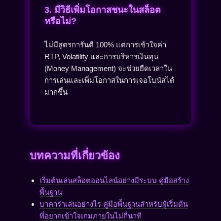
3. มีวิธีเพิ่มโอกาสชนะในสล็อต
หรือไม่?
ไม่มีสูตรการันตี 100% แต่การเข้าใจค่า
RTP, Volatility และการบริหารเงินทุน
(Money Management) จะช่วยยืดเวลาใน
การเล่นและเพิ่มโอกาสในการเจอโบนัสได้
มากขึ้น
บทความที่เกี่ยวข้อง
เริ่มต้นเล่นสล็อตออนไลน์อย่างมีระบบ คู่มือสร้าง
พื้นฐาน
บาคาร่าเล่นอย่างไร คู่มือพื้นฐานสำหรับผู้เริ่มต้น
ที่อยากเข้าใจเกมภายในไม่กี่นาที