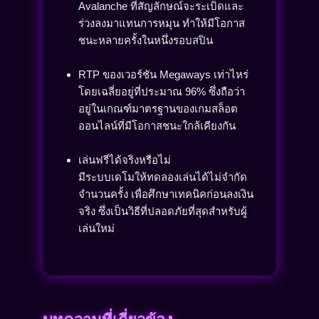
Avalanche ที่สัญลักษณ์จะระเบิดและ
ร่วงลงมาแทนการหมุน ทำให้มีโอกาส
ชนะหลายครั้งในหนึ่งรอบสปิน
RTP ของเวอร์ชัน Megaways เท่าไหร่
โดยเฉลี่ยอยู่ที่ประมาณ 96% ซึ่งถือว่า
อยู่ในเกณฑ์มาตรฐานของเกมสล็อต
ออนไลน์ที่มีโอกาสชนะใกล้เคียงกัน
เล่นฟรีได้จริงหรือไม่
มีระบบเดโมให้ทดลองเล่นได้ไม่จำกัด
จำนวนครั้ง เพื่อศึกษาเทคนิคก่อนลงเงิน
จริง ซึ่งเป็นวิธีที่ปลอดภัยที่สุดสำหรับผู้
เล่นใหม่