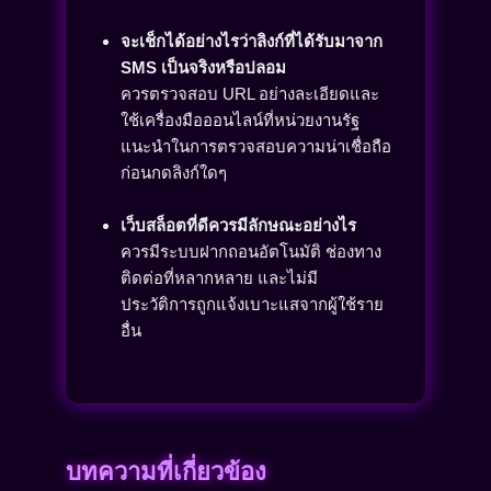
จะเช็กได้อย่างไรว่าลิงก์ที่ได้รับมาจาก
SMS เป็นจริงหรือปลอม
ควรตรวจสอบ URL อย่างละเอียดและ
ใช้เครื่องมือออนไลน์ที่หน่วยงานรัฐ
แนะนำในการตรวจสอบความน่าเชื่อถือ
ก่อนกดลิงก์ใดๆ
เว็บสล็อตที่ดีควรมีลักษณะอย่างไร
ควรมีระบบฝากถอนอัตโนมัติ ช่องทาง
ติดต่อที่หลากหลาย และไม่มี
ประวัติการถูกแจ้งเบาะแสจากผู้ใช้ราย
อื่น
บทความที่เกี่ยวข้อง