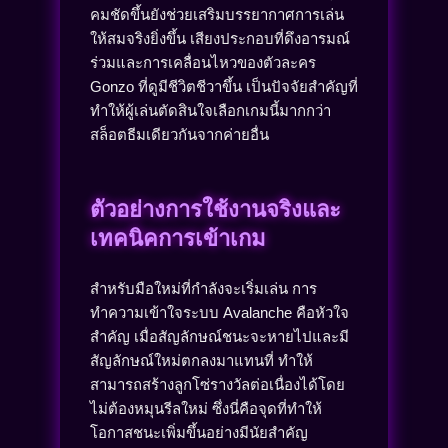
คมชัดขึ้นยังช่วยเสริมบรรยากาศการเล่น
ให้สมจริงยิ่งขึ้น เสียงประกอบที่ดึงอารมณ์
ร่วมและการเคลื่อนไหวของตัวละคร
Gonzo ที่ดูมีชีวิตชีวาขึ้น เป็นปัจจัยสำคัญที่
ทำให้ผู้เล่นตัดสินใจเลือกเกมนี้มากกว่า
สล็อตธีมเดียวกันจากค่ายอื่น
ตัวอย่างการใช้งานจริงและ
เทคนิคการเข้าเกม
สำหรับมือใหม่ที่กำลังจะเริ่มเล่น การ
ทำความเข้าใจระบบ Avalanche คือหัวใจ
สำคัญ เมื่อสัญลักษณ์ชนะจะหายไปและมี
สัญลักษณ์ใหม่ตกลงมาแทนที่ ทำให้
สามารถสร้างลูกโซ่รางวัลต่อเนื่องได้โดย
ไม่ต้องหมุนรีลใหม่ ซึ่งนี่คือจุดที่ทำให้
โอกาสชนะเพิ่มขึ้นอย่างมีนัยสำคัญ