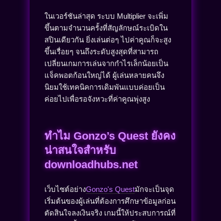
ในเวอร์ชันล่าสุด ระบบ Multiplier จะเพิ่ม
ขึ้นตามจำนวนครั้งที่สัญลักษณ์ระเบิดใน
สปินเดียวกัน ยิ่งเล่นต่อๆ ไปค่าคูณก็จะสูง
ขึ้นเรื่อยๆ จนถึงระดับสูงสุดที่สามารถ
เปลี่ยนเกมการเล่นจากกำไรเล็กน้อยเป็น
แจ็คพอตก้อนใหญ่ได้ ผู้เล่นหลายคนจึง
นิยมใช้เทคนิคการเดิมพันแบบค่อยเป็น
ค่อยไปเพื่อรอจังหวะที่ค่าคูณพุ่งสูง
ทำไม Gonzo’s Quest ยังคง
น่าสนใจสำหรับ
downloadhubs.net
เว็บไซต์อย่าง
Gonzo's Quest
มักจะเป็นจุด
เริ่มต้นของผู้เล่นที่ต้องการศึกษาข้อมูลก่อน
ตัดสินใจลงเงินจริง เกมนี้ให้ประสบการณ์ที่