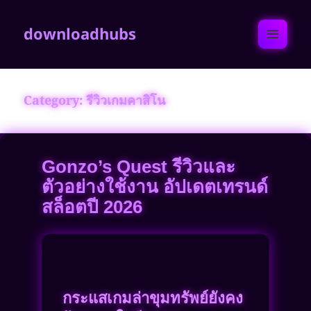
downloadhubs
MENU
AND
WIDGETS
Category:
รีวิวเกมคาสิโน
Gonzo’s Quest รีวิวและ
ตัวอย่างใช้งาน อัปเดตเทรนด์
สล็อตปี 2026
กระแสเกมล่าขุมทรัพย์ยังคง