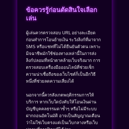
ข้อควรรู้ก่อนตัดสินใจเลือก
เล่น
ผู้เล่นควรตรวจสอบ URL อย่างละเอียด
ก่อนทำการโอนย้ายเงิน ระวังลิงก์ที่มาจาก
SMS หรือแชทที่ไม่ได้ยืนยันตัวตน เพราะ
มิจฉาชีพมักใช้ช่องทางเหล่านี้ในการส่ง
ลิงก์ปลอมที่หน้าตาคล้ายเว็บจริงมาก การ
ตรวจสอบเครื่องมือออนไลน์ที่ช่วยเช็ก
ความน่าเชื่อถือของเว็บไซต์ก็เป็นอีกวิธี
หนึ่งที่ช่วยลดความเสี่ยงได้
นอกจากนี้ควรสังเกตพฤติกรรมการให้
บริการ หากเว็บใดบังคับให้โอนเงินผ่าน
บัญชีบุคคลธรรมดาซ้ำๆ หรือไม่มีระบบ
ฝากถอนอัตโนมัติ อาจเป็นสัญญาณเตือน
ว่าไม่ใช่เว็บตรงแต่เป็นเว็บกลางหรือเว็บ