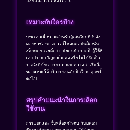
ปลอมที่อาจปิดหนีได้ง่าย
เหมาะกับใครบ้าง
บทความนี้เหมาะสำหรับผู้เล่นใหม่ที่กำลัง
มองหาช่องทางดาวน์โหลดแอปพลิเคชัน
สล็อตออนไลน์อย่างปลอดภัย รวมถึงผู้ใช้ที่
เคยประสบปัญหาเว็บล่มหรือไม่ได้รับเงิน
รางวัลที่ต้องการตรวจสอบความน่าเชื่อถือ
ของแหล่งให้บริการก่อนตัดสินใจลงทุนครั้ง
ต่อไป
สรุปคำแนะนำในการเลือก
ใช้งาน
การแยกแยะเว็บสล็อตจริงกับเว็บปลอม