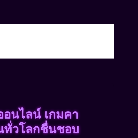
ตออนไลน์ เกมคา
่นทั่วโลกชื่นชอบ