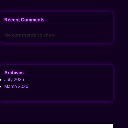
Recent Comments
No comments to show.
Archives
July 2026
March 2026