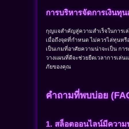
การบริหารจัดการเงินทุ
กุญแจสำคัญสู่ความสำเร็จในการเล่
เมื่อถึงจุดที่กำหนด ไม่ควรไล่ทุนหร
เป็นเกมที่อาศัยความน่าจะเป็น ก
วางแผนที่ดีจะช่วยยืดเวลาการเล่
ภัยของคุณ
คำถามที่พบบ่อย (FA
1. สล็อตออนไลน์มีควา