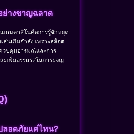
นอย่างชาญฉลาด
นเกมคาสิโนคือการรู้จักหยุด
ือเล่นเกินกำลัง เพราะสล็อต
ารควบคุมอารมณ์และการ
นและเพิ่มอรรถรสในการผจญ
Q)
มปลอดภัยแค่ไหน?