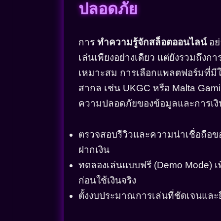
ปลอดภัย
การ
ทำความรู้จักสล็อตออนไลน์
อย่
เล่นเพียงอย่างเดียว แต่ยังรวมถึงการร
เหมาะสม การเลือกแพลตฟอร์มที่มี
สากล เช่น UKGC หรือ Malta Gamin
ความปลอดภัยของข้อมูลและการเง
ตรวจสอบรีวิวและความน่าเชื่อถือข
ฝากเงิน
ทดลองเล่นแบบฟรี (Demo Mode) เพ
ก่อนใช้เงินจริง
ตั้งงบประมาณการเล่นที่ชัดเจนและ