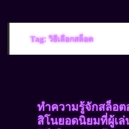
Tag:
วิธีเลือกสล็อต
ทำความรู้จักสล็อ
สิโนยอดนิยมที่ผู้เล