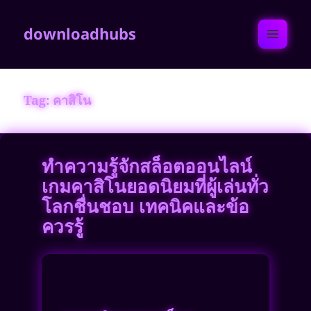
downloadhubs
MENU
AND
WIDGETS
Tag:
คาสิโน
ทำความรู้จักสล็อตออนไลน์
เกมคาสิโนยอดนิยมที่ผู้เล่นทั่ว
โลกชื่นชอบ เทคนิคและข้อ
ควรรู้