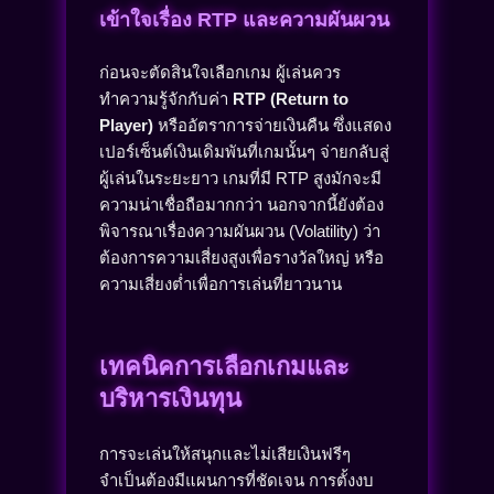
เข้าใจเรื่อง RTP และความผันผวน
ก่อนจะตัดสินใจเลือกเกม ผู้เล่นควร
ทำความรู้จักกับค่า
RTP (Return to
Player)
หรืออัตราการจ่ายเงินคืน ซึ่งแสดง
เปอร์เซ็นต์เงินเดิมพันที่เกมนั้นๆ จ่ายกลับสู่
ผู้เล่นในระยะยาว เกมที่มี RTP สูงมักจะมี
ความน่าเชื่อถือมากกว่า นอกจากนี้ยังต้อง
พิจารณาเรื่องความผันผวน (Volatility) ว่า
ต้องการความเสี่ยงสูงเพื่อรางวัลใหญ่ หรือ
ความเสี่ยงต่ำเพื่อการเล่นที่ยาวนาน
เทคนิคการเลือกเกมและ
บริหารเงินทุน
การจะเล่นให้สนุกและไม่เสียเงินฟรีๆ
จำเป็นต้องมีแผนการที่ชัดเจน การตั้งงบ