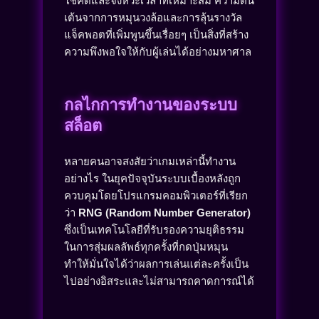
โชคดีและจังหวะเวลาที่เหมาะสม ความตื่น
เต้นจากการหมุนวงล้อและการลุ้นรางวัล
แจ็คพอตที่เพิ่มพูนขึ้นเรื่อยๆ เป็นสิ่งที่สร้าง
ความพึงพอใจให้กับผู้เล่นได้อย่างมหาศาล
กลไกการทำงานของระบบ
สล็อต
หลายคนอาจสงสัยว่าเกมเหล่านี้ทำงาน
อย่างไร ในยุคปัจจุบันระบบเบื้องหลังถูก
ควบคุมโดยโปรแกรมคอมพิวเตอร์ที่เรียก
ว่า
RNG (Random Number Generator)
ซึ่งเป็นเทคโนโลยีที่รับรองความยุติธรรม
ในการสุ่มผลลัพธ์ทุกครั้งที่กดปุ่มหมุน
ทำให้มั่นใจได้ว่าผลการเล่นแต่ละครั้งเป็น
ไปอย่างอิสระและไม่สามารถคาดการณ์ได้