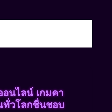
ตออนไลน์ เกมคา
่นทั่วโลกชื่นชอบ