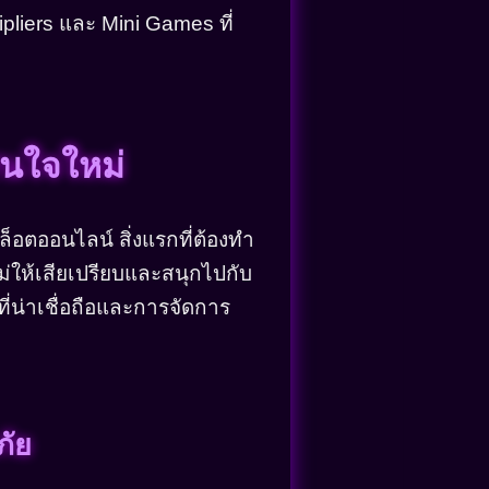
ipliers และ Mini Games ที่
้สนใจใหม่
็อตออนไลน์ สิ่งแรกที่ต้องทำ
ม่ให้เสียเปรียบและสนุกไปกับ
ที่น่าเชื่อถือและการจัดการ
ภัย