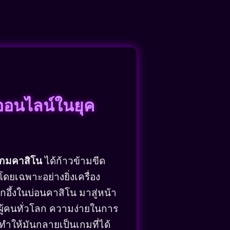
อนไลน์ในยุค
เกมคาสิโน
ได้ก้าวข้ามขีด
โดยเฉพาะอย่างยิ่งเครื่อง
ักอึ้งในบ่อนคาสิโน มาสู่หน้า
้คนทั่วโลก ความง่ายในการ
ให้มันกลายเป็นเกมที่ได้