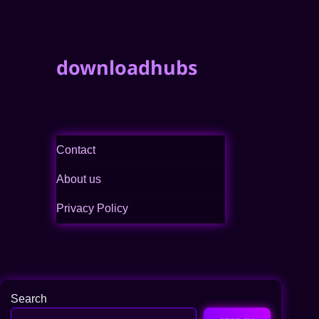
downloadhubs
Contact
About us
Privacy Policy
Search