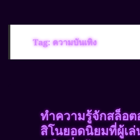
Tag:
ความบันเทิง
ทำความรู้จักสล็อ
สิโนยอดนิยมที่ผู้เล