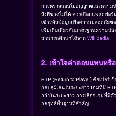
การตรวจสอบใบอนุญาตและความน่าเชื
สิ่งที่ขาดไม่ได้ ควรเลือกแพลตฟอร
เข้ารหัสข้อมูลเพื่อความปลอดภัยของ
เพิ่มเติมเกี่ยวกับมาตรฐานความป
สามารถศึกษาได้จาก
Wikipedia
2. เข้าใจค่าตอบแทนหรื
RTP (Return to Player) คือเปอร์เซ็น
กลับสู่ผู้เล่นในระยะยาว เกมที่มี R
กว่าในระยะยาว การเลือกเกมที่มีตั
กลยุทธ์พื้นฐานที่สำคัญ